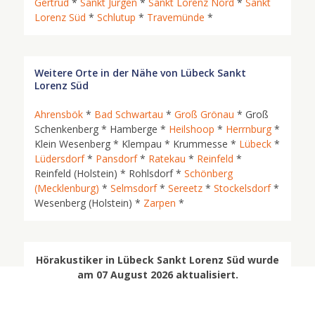
Gertrud
*
Sankt Jürgen
*
Sankt Lorenz Nord
*
Sankt
Lorenz Süd
*
Schlutup
*
Travemünde
*
Weitere Orte in der Nähe von Lübeck Sankt
Lorenz Süd
Ahrensbök
*
Bad Schwartau
*
Groß Grönau
* Groß
Schenkenberg * Hamberge *
Heilshoop
*
Herrnburg
*
Klein Wesenberg * Klempau * Krummesse *
Lübeck
*
Lüdersdorf
*
Pansdorf
*
Ratekau
*
Reinfeld
*
Reinfeld (Holstein) * Rohlsdorf *
Schönberg
(Mecklenburg)
*
Selmsdorf
*
Sereetz
*
Stockelsdorf
*
Wesenberg (Holstein) *
Zarpen
*
Hörakustiker in Lübeck Sankt Lorenz Süd wurde
am 07 August 2026 aktualisiert.