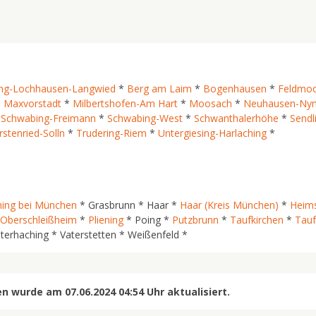
ng-Lochhausen-Langwied
*
Berg am Laim
*
Bogenhausen
*
Feldmoc
*
Maxvorstadt
*
Milbertshofen-Am Hart
*
Moosach
*
Neuhausen-Ny
*
Schwabing-Freimann
*
Schwabing-West
*
Schwanthalerhöhe
*
Sendl
stenried-Solln
*
Trudering-Riem
*
Untergiesing-Harlaching
*
hing bei München
* Grasbrunn * Haar *
Haar (Kreis München)
*
Heims
Oberschleißheim
*
Pliening
* Poing *
Putzbrunn
*
Taufkirchen
*
Tauf
terhaching * Vaterstetten * Weißenfeld *
 wurde am 07.06.2024 04:54 Uhr aktualisiert.