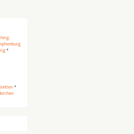
hing-
mphenburg
ing
*
tetten
*
kirchen