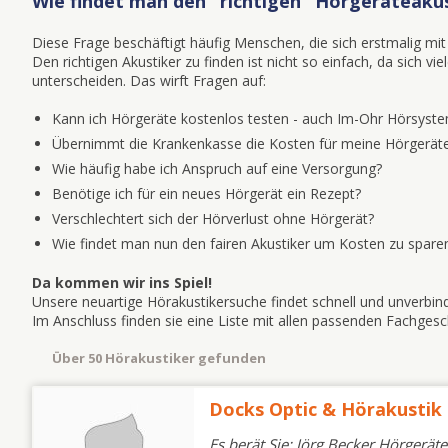
Wie findet man den "richtigen" Hörgeräteaku
Diese Frage beschäftigt häufig Menschen, die sich erstmalig 
Den richtigen Akustiker zu finden ist nicht so einfach, da sich v
unterscheiden. Das wirft Fragen auf:
Kann ich Hörgeräte kostenlos testen - auch Im-Ohr Hörsyst
Übernimmt die Krankenkasse die Kosten für meine Hörgeräte
Wie häufig habe ich Anspruch auf eine Versorgung?
Benötige ich für ein neues Hörgerät ein Rezept?
Verschlechtert sich der Hörverlust ohne Hörgerät?
Wie findet man nun den fairen Akustiker um Kosten zu spare
Da kommen wir ins Spiel!
Unsere neuartige Hörakustikersuche findet schnell und unverbin
Im Anschluss finden sie eine Liste mit allen passenden Fachge
Über 50 Hörakustiker gefunden
Docks Optic & Hörakusti
Es berät Sie: Jörg Becker Hörgerät