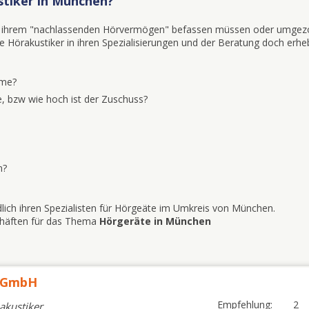
stiker in München?
mit ihrem "nachlassenden Hörvermögen" befassen müssen oder umgez
iele Hörakustiker in ihren Spezialisierungen und der Beratung doch erhe
eme?
, bzw wie hoch ist der Zuschuss?
n?
dlich ihren Spezialisten für Hörgeäte im Umkreis von München.
schäften für das Thema
Hörgeräte in München
k GmbH
Empfehlung:
2
eakustiker