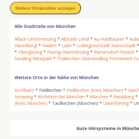
Weitere Hörakustiker anzeigen
Alle Stadtteile von München
Allach-Untermenzing
*
Altstadt-Lehel
*
Au-Haidhausen
*
Aubi
Hasenbergl
*
Hadern
*
Laim
*
Ludwigsvorstadt-Isarvorstadt
*
Obergiesing
*
Pasing-Obermenzing
*
Ramersdorf-Perlach
Sendling-Westpark
*
Thalkirchen-Obersendling-Forstenried-Für
Weitere Orte in der Nähe von München
Aschheim
* Feldkirchen *
Feldkirchen (Kreis München)
*
Garc
Ismaning
*
Kirchheim bei München
*
München
*
Neubiberg
*
(Kreis München)
* Taufkirchen (München) *
Unterföhring
* Un
Gute Hörsysteme in München