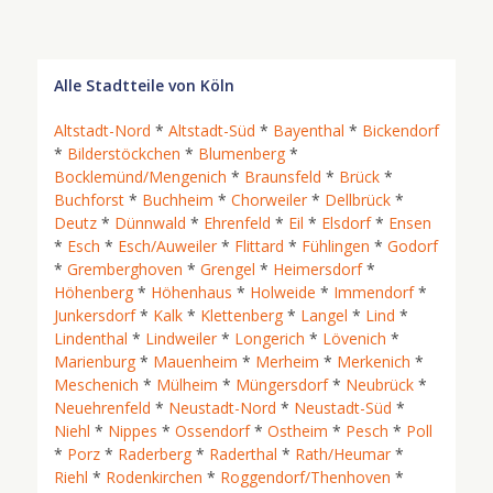
Alle Stadtteile von Köln
Altstadt-Nord
*
Altstadt-Süd
*
Bayenthal
*
Bickendorf
*
Bilderstöckchen
*
Blumenberg
*
Bocklemünd/Mengenich
*
Braunsfeld
*
Brück
*
Buchforst
*
Buchheim
*
Chorweiler
*
Dellbrück
*
Deutz
*
Dünnwald
*
Ehrenfeld
*
Eil
*
Elsdorf
*
Ensen
*
Esch
*
Esch/Auweiler
*
Flittard
*
Fühlingen
*
Godorf
*
Gremberghoven
*
Grengel
*
Heimersdorf
*
Höhenberg
*
Höhenhaus
*
Holweide
*
Immendorf
*
Junkersdorf
*
Kalk
*
Klettenberg
*
Langel
*
Lind
*
Lindenthal
*
Lindweiler
*
Longerich
*
Lövenich
*
Marienburg
*
Mauenheim
*
Merheim
*
Merkenich
*
Meschenich
*
Mülheim
*
Müngersdorf
*
Neubrück
*
Neuehrenfeld
*
Neustadt-Nord
*
Neustadt-Süd
*
Niehl
*
Nippes
*
Ossendorf
*
Ostheim
*
Pesch
*
Poll
*
Porz
*
Raderberg
*
Raderthal
*
Rath/Heumar
*
Riehl
*
Rodenkirchen
*
Roggendorf/Thenhoven
*