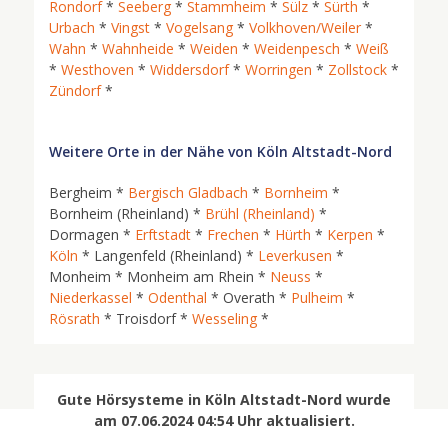
Rondorf
*
Seeberg
*
Stammheim
*
Sülz
*
Sürth
*
Urbach
*
Vingst
*
Vogelsang
*
Volkhoven/Weiler
*
Wahn
*
Wahnheide
*
Weiden
*
Weidenpesch
*
Weiß
*
Westhoven
*
Widdersdorf
*
Worringen
*
Zollstock
*
Zündorf
*
Weitere Orte in der Nähe von Köln Altstadt-Nord
Bergheim *
Bergisch Gladbach
*
Bornheim
*
Bornheim (Rheinland) *
Brühl (Rheinland)
*
Dormagen *
Erftstadt
*
Frechen
*
Hürth
*
Kerpen
*
Köln
* Langenfeld (Rheinland) *
Leverkusen
*
Monheim * Monheim am Rhein *
Neuss
*
Niederkassel
*
Odenthal
* Overath *
Pulheim
*
Rösrath
* Troisdorf *
Wesseling
*
Gute Hörsysteme in Köln Altstadt-Nord wurde
am 07.06.2024 04:54 Uhr aktualisiert.