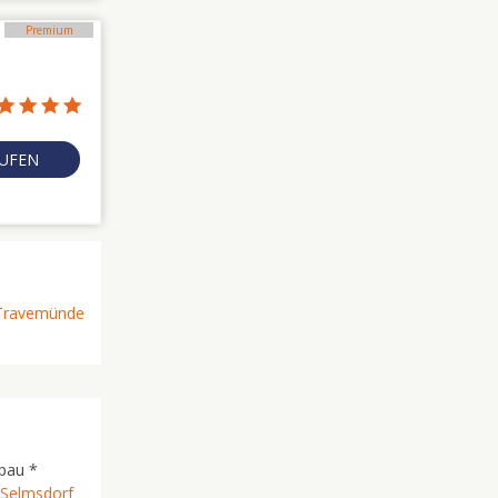
Premium
1
RUFEN
Travemünde
pau *
Selmsdorf