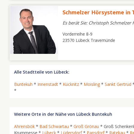
Schmelzer Hörsysteme in
Es berät Sie: Christoph Schmelzer
Vorderreihe 8-9
23570 Lübeck Travemünde
Alle Stadtteile von Lübeck:
Buntekuh
*
Innenstadt
*
Kücknitz
*
Moisling
*
Sankt Gertrud
*
Weitere Orte in der Nähe von Lübeck Buntekuh
Ahrensbök
*
Bad Schwartau
*
Groß Grönau
* Groß Schenken
Krummesse *
Lübeck
*
Lüdersdorf
*
Pansdorf
*
Ratekau
*
Re