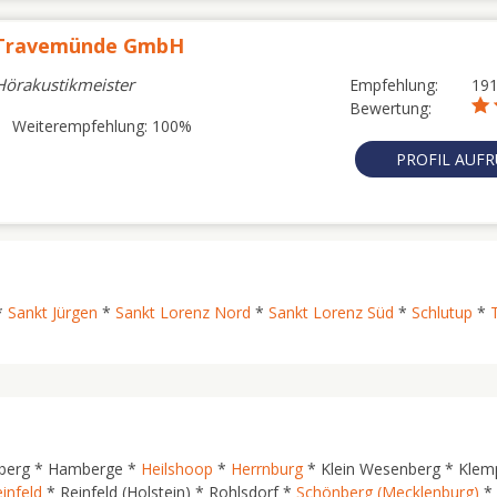
 Travemünde GmbH
 Hörakustikmeister
Empfehlung:
19
Bewertung:
Weiterempfehlung: 100%
PROFIL AUF
*
Sankt Jürgen
*
Sankt Lorenz Nord
*
Sankt Lorenz Süd
*
Schlutup
*
berg * Hamberge *
Heilshoop
*
Herrnburg
* Klein Wesenberg * Klem
infeld
* Reinfeld (Holstein) * Rohlsdorf *
Schönberg (Mecklenburg)
*