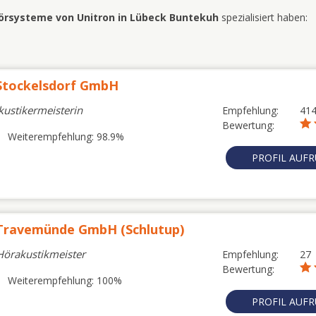
örsysteme von Unitron in Lübeck Buntekuh
spezialisiert haben:
Stockelsdorf GmbH
kustikermeisterin
Empfehlung:
41
Bewertung:
Weiterempfehlung: 98.9%
PROFIL AUF
 Travemünde GmbH (Schlutup)
 Hörakustikmeister
Empfehlung:
27
Bewertung:
Weiterempfehlung: 100%
PROFIL AUF