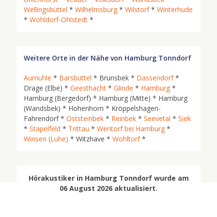
Wellingsbüttel
*
Wilhelmsburg
*
Wilstorf
*
Winterhude
*
Wohldorf-Ohlstedt
*
Weitere Orte in der Nähe von Hamburg Tonndorf
Aumühle
*
Barsbüttel
* Brunsbek *
Dassendorf
*
Drage (Elbe) *
Geesthacht
*
Glinde
*
Hamburg
*
Hamburg (Bergedorf) * Hamburg (Mitte) * Hamburg
(Wandsbek) * Hohenhorn * Kröppelshagen-
Fahrendorf *
Oststeinbek
*
Reinbek
*
Seevetal
*
Siek
*
Stapelfeld
*
Trittau
*
Wentorf bei Hamburg
*
Winsen (Luhe)
* Witzhave *
Wohltorf
*
Hörakustiker in Hamburg Tonndorf wurde am
06 August 2026 aktualisiert.