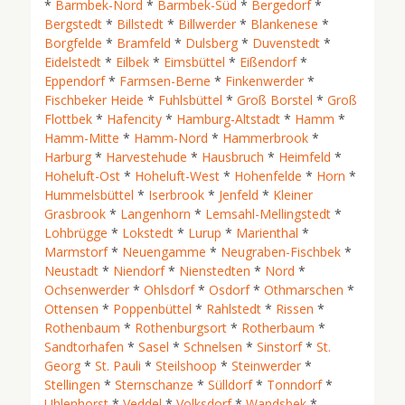
*
Barmbek-Nord
*
Barmbek-Süd
*
Bergedorf
*
Bergstedt
*
Billstedt
*
Billwerder
*
Blankenese
*
Borgfelde
*
Bramfeld
*
Dulsberg
*
Duvenstedt
*
Eidelstedt
*
Eilbek
*
Eimsbüttel
*
Eißendorf
*
Eppendorf
*
Farmsen-Berne
*
Finkenwerder
*
Fischbeker Heide
*
Fuhlsbüttel
*
Groß Borstel
*
Groß
Flottbek
*
Hafencity
*
Hamburg-Altstadt
*
Hamm
*
Hamm-Mitte
*
Hamm-Nord
*
Hammerbrook
*
Harburg
*
Harvestehude
*
Hausbruch
*
Heimfeld
*
Hoheluft-Ost
*
Hoheluft-West
*
Hohenfelde
*
Horn
*
Hummelsbüttel
*
Iserbrook
*
Jenfeld
*
Kleiner
Grasbrook
*
Langenhorn
*
Lemsahl-Mellingstedt
*
Lohbrügge
*
Lokstedt
*
Lurup
*
Marienthal
*
Marmstorf
*
Neuengamme
*
Neugraben-Fischbek
*
Neustadt
*
Niendorf
*
Nienstedten
*
Nord
*
Ochsenwerder
*
Ohlsdorf
*
Osdorf
*
Othmarschen
*
Ottensen
*
Poppenbüttel
*
Rahlstedt
*
Rissen
*
Rothenbaum
*
Rothenburgsort
*
Rotherbaum
*
Sandtorhafen
*
Sasel
*
Schnelsen
*
Sinstorf
*
St.
Georg
*
St. Pauli
*
Steilshoop
*
Steinwerder
*
Stellingen
*
Sternschanze
*
Sülldorf
*
Tonndorf
*
Uhlenhorst
*
Veddel
*
Volksdorf
*
Wandsbek
*