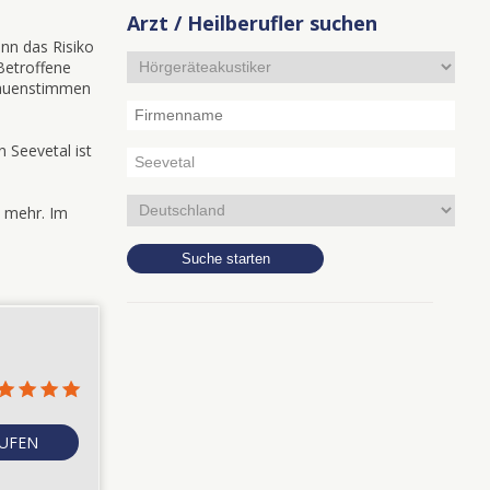
Arzt / Heilberufler suchen
nn das Risiko
Betroffene
Frauenstimmen
 Seevetal ist
d mehr. Im
8
RUFEN