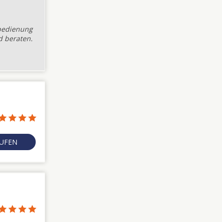
nbedienung
d beraten.
RUFEN