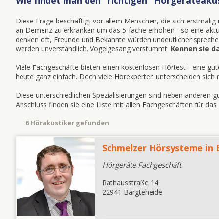
Wie findet man den "richtigen" Hörgeräteakus
Diese Frage beschäftigt vor allem Menschen, die sich erstmali
an Demenz zu erkranken um das 5-fache erhöhen - so eine aktuel
denken oft, Freunde und Bekannte würden undeutlicher spreche
werden unverständlich. Vogelgesang verstummt.
Kennen sie d
Viele Fachgeschäfte bieten einen kostenlosen Hörtest - eine gu
heute ganz einfach. Doch viele Hörexperten unterscheiden sich n
Diese unterschiedlichen Spezialisierungen sind neben anderen 
Anschluss finden sie eine Liste mit allen Fachgeschäften für d
6 Hörakustiker gefunden
Schmelzer Hörsysteme in
Hörgeräte Fachgeschäft
Rathausstraße 14
22941 Bargteheide