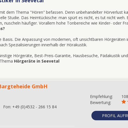
tiker in Seevetal
g mit dem Thema "Hören" befassen. Denn unbehandelter Hörverlust ka
le Studie. Das Heimtückische: man spürt es nicht, es tut nicht weh. 
n, nuscheln häufiger. Vorallem hohe Tonbereiche wie Kinder- oder 
as?
te Basis. Die Anpassung von modernen, oft unsichtbaren Hörgeräten in
ach Spezialisierungen innerhalb der Hörakustik.
günstige Hörgeräte, Best-Preis-Garantie, Hausbesuche, Pädakustik un
as Thema
Hörgeräte in Seevetal
 Bargteheide GmbH
Empfehlung:
10
Bewertung:
Fon:
+49 (0)4532 - 266 15 84
PROFIL AUF