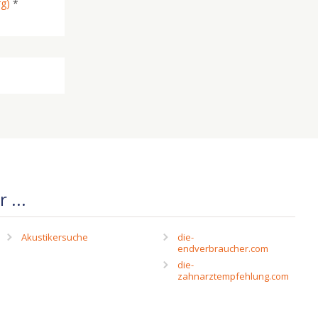
rg)
*
 ...
Akustikersuche
die-
endverbraucher.com
die-
zahnarztempfehlung.com