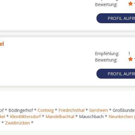
Bewertung:
PROFIL AUF
el
Empfehlung:
1
Bewertung:
PROFIL AUF
of * Bödingerhof *
Contwig
*
Friedrichsthal
*
Gersheim
* Großbunde
kel
*
Kleinblittersdorf
*
Mandelbachtal
* Mauschbach *
Neunkirchen 
t
*
Zweibrücken
*