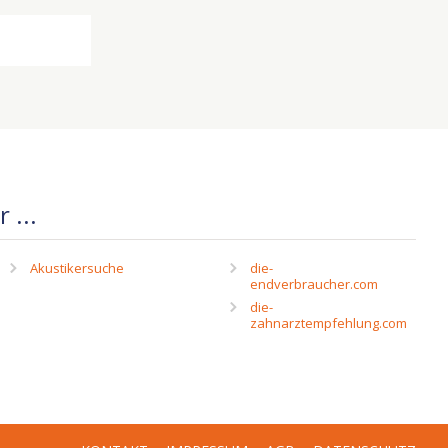
 ...
Akustikersuche
die-
endverbraucher.com
die-
zahnarztempfehlung.com