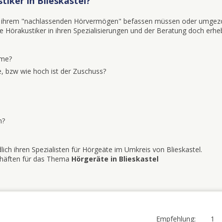
iker in Blieskastel?
mit ihrem "nachlassenden Hörvermögen" befassen müssen oder umgez
iele Hörakustiker in ihren Spezialisierungen und der Beratung doch erhe
eme?
, bzw wie hoch ist der Zuschuss?
n?
ich ihren Spezialisten für Hörgeäte im Umkreis von Blieskastel.
schäften für das Thema
Hörgeräte in Blieskastel
Empfehlung:
1