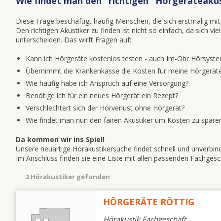
Wie findet man den "richtigen" Hörgeräteakust
Diese Frage beschäftigt häufig Menschen, die sich erstmalig 
Den richtigen Akustiker zu finden ist nicht so einfach, da sich v
unterscheiden. Das wirft Fragen auf:
Kann ich Hörgeräte kostenlos testen - auch Im-Ohr Hörsyst
Übernimmt die Krankenkasse die Kosten für meine Hörgeräte
Wie häufig habe ich Anspruch auf eine Versorgung?
Benötige ich für ein neues Hörgerät ein Rezept?
Verschlechtert sich der Hörverlust ohne Hörgerät?
Wie findet man nun den fairen Akustiker um Kosten zu spare
Da kommen wir ins Spiel!
Unsere neuartige Hörakustikersuche findet schnell und unverbindl
Im Anschluss finden sie eine Liste mit allen passenden Fachge
2 Hörakustiker gefunden
HÖRGERÄTE RÖTTIG
Hörakustik Fachgeschäft