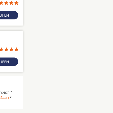
RUFEN
RUFEN
nbach *
(Saar)
*