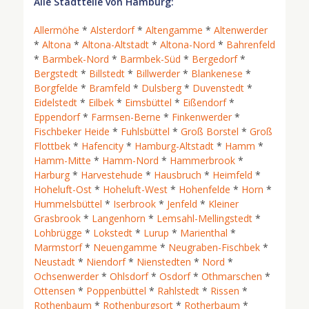
Alle Stadtteile von Hamburg:
Allermöhe
*
Alsterdorf
*
Altengamme
*
Altenwerder
*
Altona
*
Altona-Altstadt
*
Altona-Nord
*
Bahrenfeld
*
Barmbek-Nord
*
Barmbek-Süd
*
Bergedorf
*
Bergstedt
*
Billstedt
*
Billwerder
*
Blankenese
*
Borgfelde
*
Bramfeld
*
Dulsberg
*
Duvenstedt
*
Eidelstedt
*
Eilbek
*
Eimsbüttel
*
Eißendorf
*
Eppendorf
*
Farmsen-Berne
*
Finkenwerder
*
Fischbeker Heide
*
Fuhlsbüttel
*
Groß Borstel
*
Groß
Flottbek
*
Hafencity
*
Hamburg-Altstadt
*
Hamm
*
Hamm-Mitte
*
Hamm-Nord
*
Hammerbrook
*
Harburg
*
Harvestehude
*
Hausbruch
*
Heimfeld
*
Hoheluft-Ost
*
Hoheluft-West
*
Hohenfelde
*
Horn
*
Hummelsbüttel
*
Iserbrook
*
Jenfeld
*
Kleiner
Grasbrook
*
Langenhorn
*
Lemsahl-Mellingstedt
*
Lohbrügge
*
Lokstedt
*
Lurup
*
Marienthal
*
Marmstorf
*
Neuengamme
*
Neugraben-Fischbek
*
Neustadt
*
Niendorf
*
Nienstedten
*
Nord
*
Ochsenwerder
*
Ohlsdorf
*
Osdorf
*
Othmarschen
*
Ottensen
*
Poppenbüttel
*
Rahlstedt
*
Rissen
*
Rothenbaum
*
Rothenburgsort
*
Rotherbaum
*