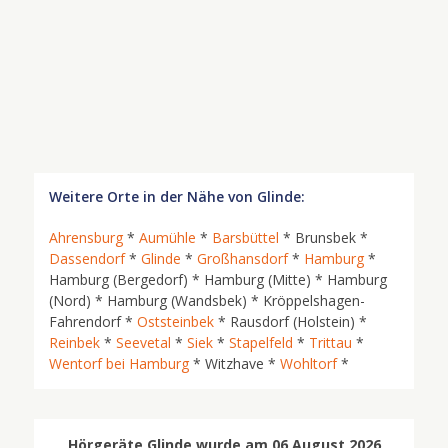
Weitere Orte in der Nähe von Glinde:
Ahrensburg
*
Aumühle
*
Barsbüttel
* Brunsbek *
Dassendorf
*
Glinde
*
Großhansdorf
*
Hamburg
*
Hamburg (Bergedorf) * Hamburg (Mitte) * Hamburg
(Nord) * Hamburg (Wandsbek) * Kröppelshagen-
Fahrendorf *
Oststeinbek
* Rausdorf (Holstein) *
Reinbek
*
Seevetal
*
Siek
*
Stapelfeld
*
Trittau
*
Wentorf bei Hamburg
* Witzhave *
Wohltorf
*
Hörgeräte Glinde wurde am 06 August 2026