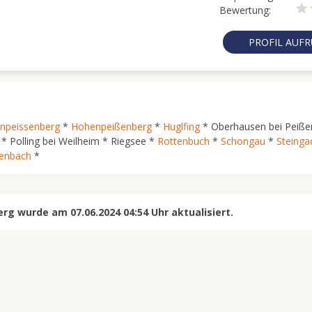
Bewertung:
PROFIL AUF
npeissenberg
*
Hohenpeißenberg
*
Huglfing
* Oberhausen bei Peiße
* Polling bei Weilheim * Riegsee *
Rottenbuch
*
Schongau
*
Steinga
lenbach
*
g wurde am 07.06.2024 04:54 Uhr aktualisiert.