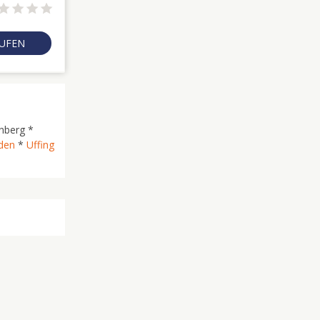
RUFEN
nberg *
den
*
Uffing