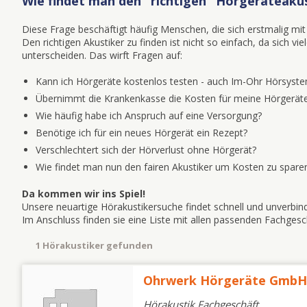
Wie findet man den "richtigen" Hörgeräteakus
Diese Frage beschäftigt häufig Menschen, die sich erstmalig 
Den richtigen Akustiker zu finden ist nicht so einfach, da sich v
unterscheiden. Das wirft Fragen auf:
Kann ich Hörgeräte kostenlos testen - auch Im-Ohr Hörsyst
Übernimmt die Krankenkasse die Kosten für meine Hörgeräte
Wie häufig habe ich Anspruch auf eine Versorgung?
Benötige ich für ein neues Hörgerät ein Rezept?
Verschlechtert sich der Hörverlust ohne Hörgerät?
Wie findet man nun den fairen Akustiker um Kosten zu spare
Da kommen wir ins Spiel!
Unsere neuartige Hörakustikersuche findet schnell und unverbind
Im Anschluss finden sie eine Liste mit allen passenden Fachge
1 Hörakustiker gefunden
Ohrwerk Hörgeräte GmbH
Hörakustik Fachgeschäft