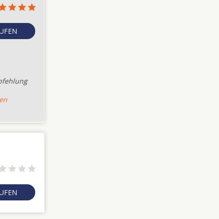
RUFEN
pfehlung
sen
RUFEN