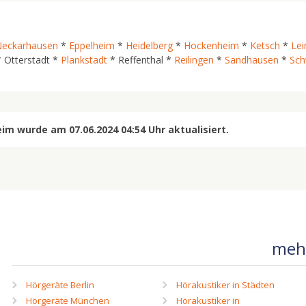
Neckarhausen
*
Eppelheim
*
Heidelberg
*
Hockenheim
*
Ketsch
*
Le
 Otterstadt *
Plankstadt
* Reffenthal *
Reilingen
*
Sandhausen
*
Sch
m wurde am 07.06.2024 04:54 Uhr aktualisiert.
mehr
Hörgeräte Berlin
Hörakustiker in Städten
Hörgeräte München
Hörakustiker in