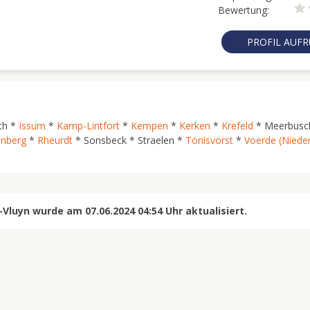
Bewertung:
PROFIL AUF
th *
Issum
*
Kamp-Lintfort
*
Kempen
*
Kerken
*
Krefeld
* Meerbusc
inberg
*
Rheurdt
* Sonsbeck * Straelen *
Tönisvorst
*
Voerde (Nieder
luyn wurde am 07.06.2024 04:54 Uhr aktualisiert.