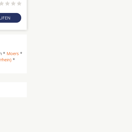
RUFEN
h *
Moers
*
rhein)
*