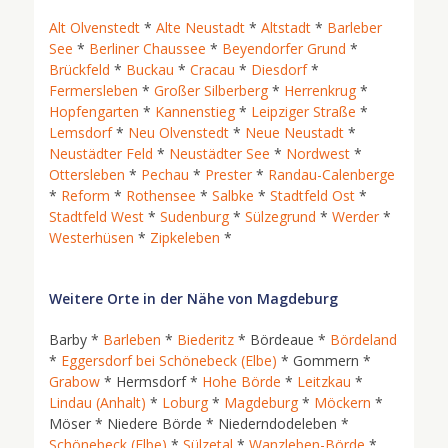
Alt Olvenstedt
*
Alte Neustadt
*
Altstadt
*
Barleber
See
*
Berliner Chaussee
*
Beyendorfer Grund
*
Brückfeld
*
Buckau
*
Cracau
*
Diesdorf
*
Fermersleben
*
Großer Silberberg
*
Herrenkrug
*
Hopfengarten
*
Kannenstieg
*
Leipziger Straße
*
Lemsdorf
*
Neu Olvenstedt
*
Neue Neustadt
*
Neustädter Feld
*
Neustädter See
*
Nordwest
*
Ottersleben
*
Pechau
*
Prester
*
Randau-Calenberge
*
Reform
*
Rothensee
*
Salbke
*
Stadtfeld Ost
*
Stadtfeld West
*
Sudenburg
*
Sülzegrund
*
Werder
*
Westerhüsen
*
Zipkeleben
*
Weitere Orte in der Nähe von Magdeburg
Barby *
Barleben
*
Biederitz
* Bördeaue *
Bördeland
*
Eggersdorf bei Schönebeck (Elbe)
* Gommern *
Grabow
* Hermsdorf *
Hohe Börde
*
Leitzkau
*
Lindau (Anhalt)
*
Loburg
*
Magdeburg
*
Möckern
*
Möser * Niedere Börde * Niederndodeleben *
Schönebeck (Elbe)
*
Sülzetal
*
Wanzleben-Börde
*