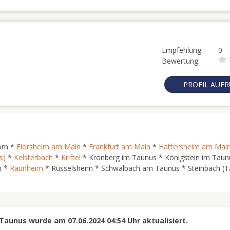
Empfehlung:
0
Bewertung:
PROFIL AUF
orn *
Flörsheim am Main
*
Frankfurt am Main
*
Hattersheim am Mai
s)
*
Kelsterbach
*
Kriftel
* Kronberg im Taunus * Königstein im Taun
n *
Raunheim
* Rüsselsheim * Schwalbach am Taunus * Steinbach (T
aunus wurde am 07.06.2024 04:54 Uhr aktualisiert.