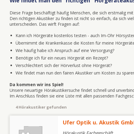
Wie findet man den "richtigen" Hörgeräteaku
Diese Frage beschäftigt häufig Menschen, die sich erstmalig 
Den richtigen Akustiker zu finden ist nicht so einfach, da sich v
unterscheiden. Das wirft Fragen auf:
Kann ich Hörgeräte kostenlos testen - auch Im-Ohr Hörsyst
Übernimmt die Krankenkasse die Kosten für meine Hörgeräte
Wie häufig habe ich Anspruch auf eine Versorgung?
Benötige ich für ein neues Hörgerät ein Rezept?
Verschlechtert sich der Hörverlust ohne Hörgerät?
Wie findet man nun den fairen Akustiker um Kosten zu spare
Da kommen wir ins Spiel!
Unsere neuartige Hörakustikersuche findet schnell und unverbin
Im Anschluss finden sie eine Liste mit allen passenden Fachge
4 Hörakustiker gefunden
Ufer Optik u. Akustik Gm
Hörakustik Fachgeschäft