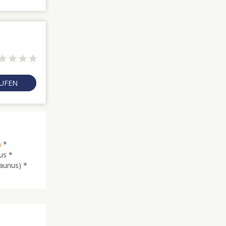
RUFEN
n
*
us *
aunus) *