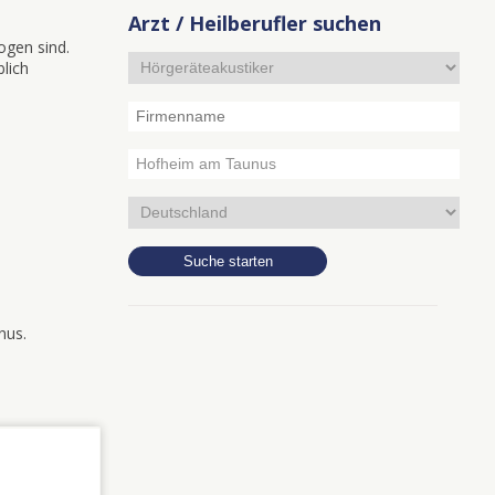
Arzt / Heilberufler suchen
ogen sind.
blich
nus.