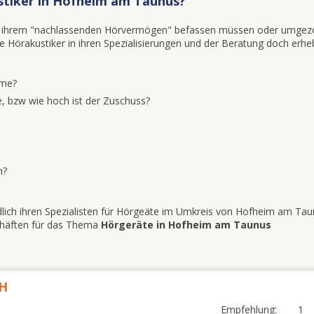
stiker in Hofheim am Taunus?
mit ihrem "nachlassenden Hörvermögen" befassen müssen oder umgez
iele Hörakustiker in ihren Spezialisierungen und der Beratung doch erhe
eme?
, bzw wie hoch ist der Zuschuss?
n?
dlich ihren Spezialisten für Hörgeäte im Umkreis von Hofheim am Tau
schäften für das Thema
Hörgeräte in Hofheim am Taunus
bH
Empfehlung:
1