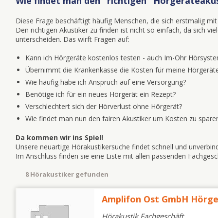
Wie findet man den "richtigen" Hörgeräteakus
Diese Frage beschäftigt häufig Menschen, die sich erstmalig 
Den richtigen Akustiker zu finden ist nicht so einfach, da sich v
unterscheiden. Das wirft Fragen auf:
Kann ich Hörgeräte kostenlos testen - auch Im-Ohr Hörsyst
Übernimmt die Krankenkasse die Kosten für meine Hörgeräte
Wie häufig habe ich Anspruch auf eine Versorgung?
Benötige ich für ein neues Hörgerät ein Rezept?
Verschlechtert sich der Hörverlust ohne Hörgerät?
Wie findet man nun den fairen Akustiker um Kosten zu spare
Da kommen wir ins Spiel!
Unsere neuartige Hörakustikersuche findet schnell und unverbind
Im Anschluss finden sie eine Liste mit allen passenden Fachge
8 Hörakustiker gefunden
Amplifon Ost GmbH Hörge
Hörakustik Fachgeschäft