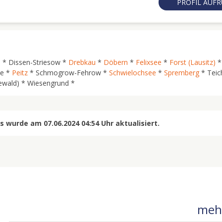
PROFIL AUF
s
* Dissen-Striesow *
Drebkau
*
Döbern
*
Felixsee
*
Forst (Lausitz)
ee *
Peitz
* Schmogrow-Fehrow *
Schwielochsee
*
Spremberg
* Teic
ewald) * Wiesengrund *
 wurde am 07.06.2024 04:54 Uhr aktualisiert.
mehr