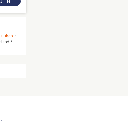
RUFEN
*
Guben
*
hland *
 ...