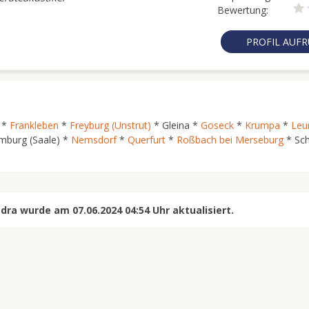
Bewertung:
PROFIL AUF
*
Frankleben
*
Freyburg (Unstrut)
* Gleina *
Goseck
*
Krumpa
*
Leu
burg (Saale) *
Nemsdorf
*
Querfurt
*
Roßbach bei Merseburg
* Sc
ra wurde am 07.06.2024 04:54 Uhr aktualisiert.