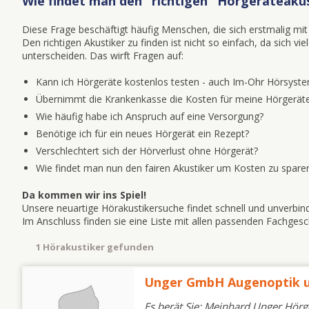
Wie findet man den "richtigen" Hörgeräteaku
Diese Frage beschäftigt häufig Menschen, die sich erstmalig 
Den richtigen Akustiker zu finden ist nicht so einfach, da sich v
unterscheiden. Das wirft Fragen auf:
Kann ich Hörgeräte kostenlos testen - auch Im-Ohr Hörsyst
Übernimmt die Krankenkasse die Kosten für meine Hörgeräte
Wie häufig habe ich Anspruch auf eine Versorgung?
Benötige ich für ein neues Hörgerät ein Rezept?
Verschlechtert sich der Hörverlust ohne Hörgerät?
Wie findet man nun den fairen Akustiker um Kosten zu spare
Da kommen wir ins Spiel!
Unsere neuartige Hörakustikersuche findet schnell und unverbind
Im Anschluss finden sie eine Liste mit allen passenden Fachge
1 Hörakustiker gefunden
Unger GmbH Augenoptik u
Es berät Sie: Meinhard Unger Hörg