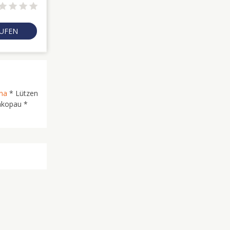
RUFEN
na
* Lützen
hkopau *