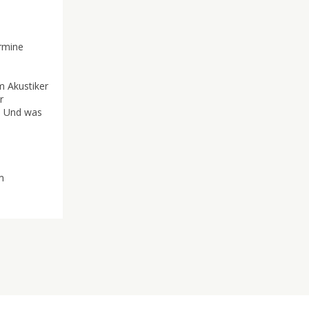
ermine
m Akustiker
r
t. Und was
m