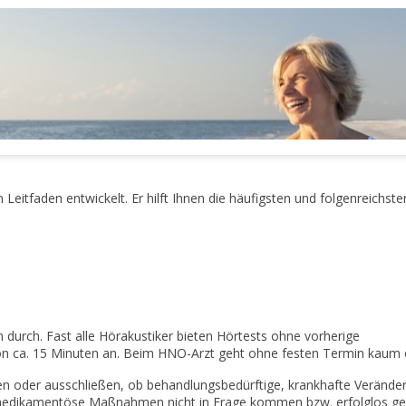
 Leitfaden entwickelt. Er hilft Ihnen die häufigsten und folgenreichste
durch. Fast alle Hörakustiker bieten Hörtests ohne vorherige
on ca. 15 Minuten an. Beim HNO-Arzt geht ohne festen Termin kaum 
len oder ausschließen, ob behandlungsbedürftige, krankhafte Verände
r medikamentöse Maßnahmen nicht in Frage kommen bzw. erfolglos ge