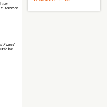
dieser
äte zusammen
uf Rezept
"
würfe hat