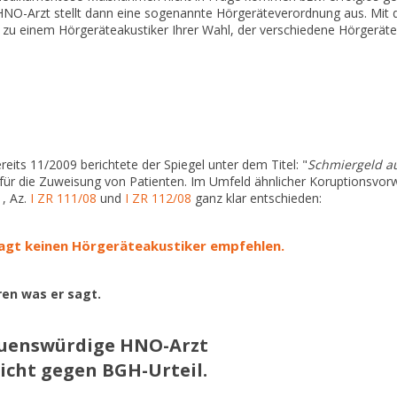
r HNO-Arzt stellt dann eine sogenannte Hörgeräteverordnung aus. Mit 
ll zu einem Hörgeräteakustiker Ihrer Wahl, der verschiedene Hörger
reits 11/2009 berichtete der Spiegel unter dem Titel: "
Schmiergeld a
ür die Zuweisung von Patienten. Im Umfeld ähnlicher Koruptionsvor
1, Az.
I ZR 111/08
und
I ZR 112/08
ganz klar entschieden:
gt keinen Hörgeräteakustiker empfehlen.
en was er sagt.
auenswürdige HNO-Arzt
icht gegen BGH-Urteil.