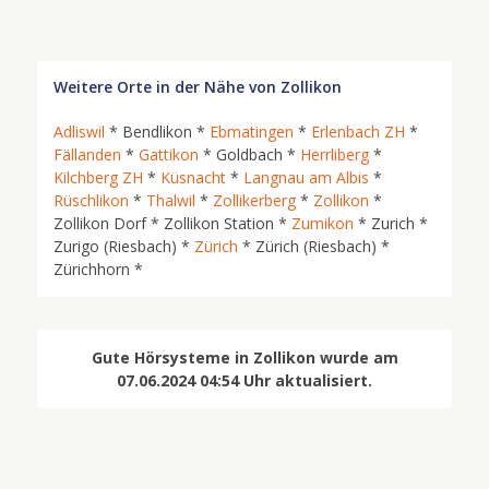
Weitere Orte in der Nähe von Zollikon
Adliswil
* Bendlikon *
Ebmatingen
*
Erlenbach ZH
*
Fällanden
*
Gattikon
* Goldbach *
Herrliberg
*
Kilchberg ZH
*
Küsnacht
*
Langnau am Albis
*
Rüschlikon
*
Thalwil
*
Zollikerberg
*
Zollikon
*
Zollikon Dorf * Zollikon Station *
Zumikon
* Zurich *
Zurigo (Riesbach) *
Zürich
* Zürich (Riesbach) *
Zürichhorn *
Gute Hörsysteme in Zollikon wurde am
07.06.2024 04:54 Uhr aktualisiert.