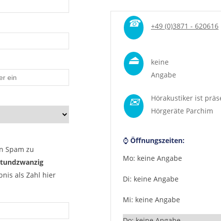
☎
+49 (0)3871 - 620616
⏏
keine
Angabe
✉
Hörakustiker ist präs
Hörgeräte Parchim
⌚
Öffnungszeiten:
n Spam zu
Mo: keine Angabe
tundzwanzig
nis als Zahl hier
Di: keine Angabe
Mi: keine Angabe
Do: keine Angabe