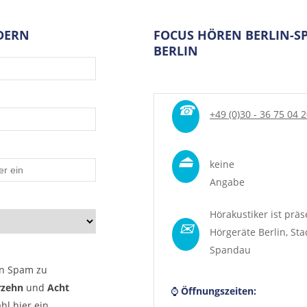
DERN
FOCUS HÖREN BERLIN-
BERLIN
☎
+49 (0)30 - 36 75 04 
⏏
keine
Angabe
Hörakustiker ist präs
✉
Hörgeräte Berlin
, Sta
Spandau
n Spam zu
rzehn
und
Acht
⌚
Öffnungszeiten:
hl hier ein