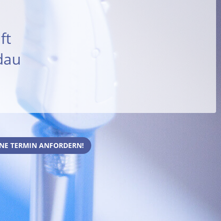
ft
dau
NE TERMIN ANFORDERN!