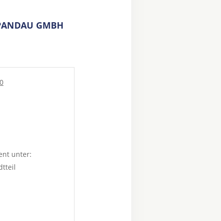
SPANDAU GMBH
20
ent unter:
dtteil