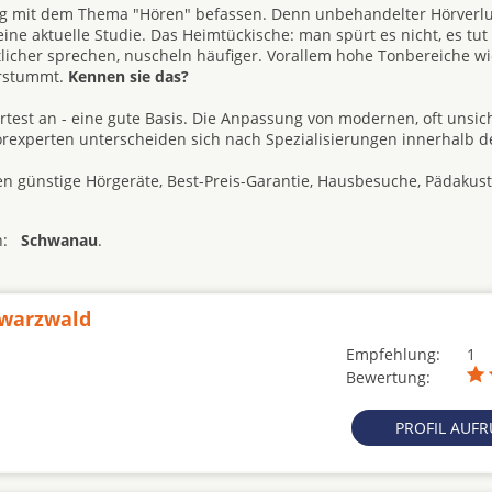
alig mit dem Thema "Hören" befassen. Denn unbehandelter Hörverl
ne aktuelle Studie. Das Heimtückische: man spürt es nicht, es tut
icher sprechen, nuscheln häufiger. Vorallem hohe Tonbereiche wi
erstummt.
Kennen sie das?
rtest an - eine gute Basis. Die Anpassung von modernen, oft unsi
örexperten unterscheiden sich nach Spezialisierungen innerhalb de
n günstige Hörgeräte, Best-Preis-Garantie, Hausbesuche, Pädakust
on:
Schwanau
.
hwarzwald
Empfehlung:
1
Bewertung:
PROFIL AUF