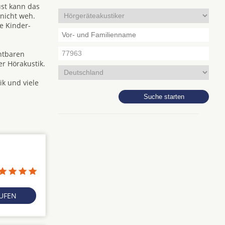
ust kann das
 nicht weh.
e Kinder-
chtbaren
r Hörakustik.
ik und viele
RUFEN